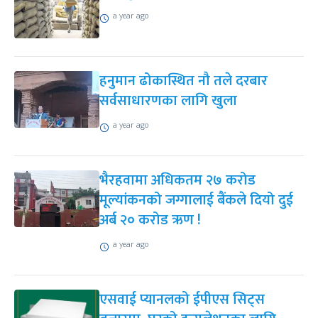
a year ago
हनुमान ढोकास्थित नौ तले दरबार
सर्वसाधारणका लागि खुला
a year ago
भैरहवामा अधिकतम २७ करोड
मूल्यांकनको जग्गालाई बैंकले दियो दुई
अर्ब २० करोड ऋण !
a year ago
एसवाई प्यानलको ईपीएस सिट्स