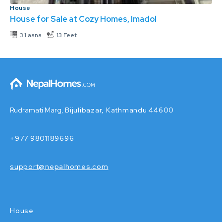
House
House for Sale at Cozy Homes, Imadol
3.1 aana
13 Feet
Rudramati Marg,
Bijulibazar, Kathmandu 44600
+977 9801189696
support@nepalhomes.com
House