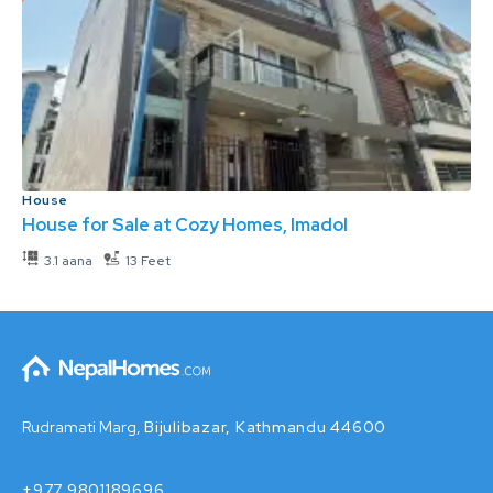
House
House for Sale at Cozy Homes, Imadol
3.1 aana
13 Feet
Rudramati Marg,
Bijulibazar, Kathmandu 44600
+977 9801189696