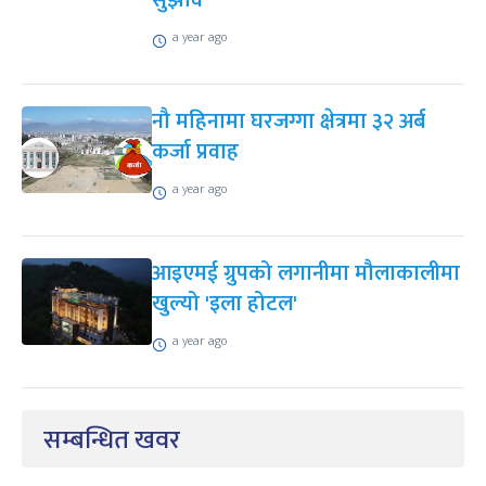
a year ago
नौ महिनामा घरजग्गा क्षेत्रमा ३२ अर्ब
कर्जा प्रवाह
a year ago
आइएमई ग्रुपको लगानीमा मौलाकालीमा
खुल्यो 'इला होटल'
a year ago
सम्बन्धित खवर