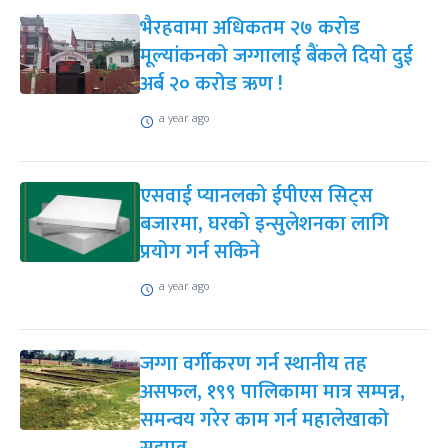
भैरहवामा अधिकतम २७ करोड
मूल्यांकनको जग्गालाई बैंकले दियो दुई
अर्ब २० करोड ऋण !
a year ago
एसवाई प्यानलको ईपीएस सिट्स
बजारमा, घरको इन्सुलेशनका लागि
प्रयोग गर्न सकिने
a year ago
जग्गा वर्गीकरण गर्न स्थानीय तह
असफल, १९९ पालिकामा मात्र सम्पन्न,
समन्वय गरेर काम गर्न महालेखाको
सुझाव