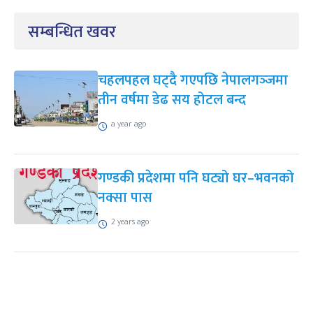
सम्बन्धित खवर
चहलपहल घट्दै गएपछि नेपालगञ्‍जमा
तीन वर्षमा डेढ सय होटल बन्द
a year ago
गण्डकी प्रदेशमा पनि घट्यो घर–भवनको
नक्सा पास
2 years ago