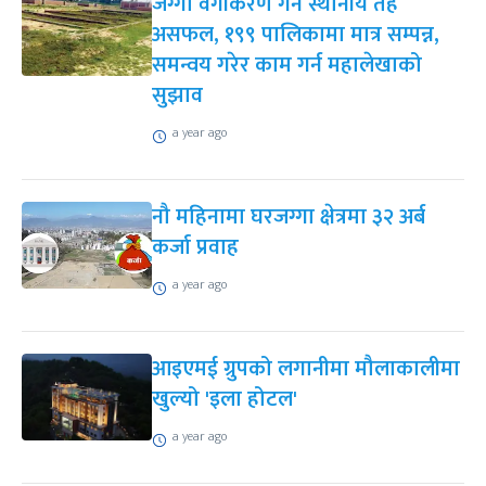
जग्गा वर्गीकरण गर्न स्थानीय तह
असफल, १९९ पालिकामा मात्र सम्पन्न,
समन्वय गरेर काम गर्न महालेखाको
सुझाव
a year ago
नौ महिनामा घरजग्गा क्षेत्रमा ३२ अर्ब
कर्जा प्रवाह
a year ago
आइएमई ग्रुपको लगानीमा मौलाकालीमा
खुल्यो 'इला होटल'
a year ago