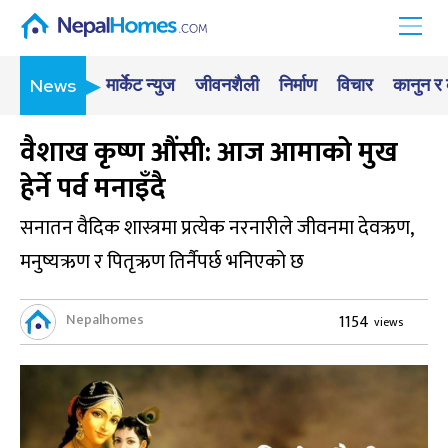
मार्केट न्युज
जीवनशैली
निर्माण
विचार
कानुन र
News
वैशाख कृष्ण औंसी: आज आमाको मुख
हेर्ने पर्व मनाइँदै
सनातन वैदिक शास्त्रमा प्रत्येक नरनारीले जीवनमा देवऋण,
मनुष्यऋण र पितृऋण तिर्नैपर्छ भनिएको छ
Nepalhomes
1154
views