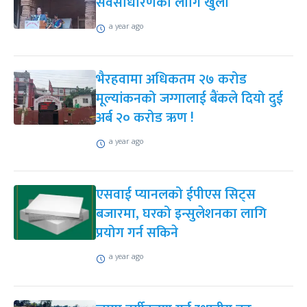
सर्वसाधारणका लागि खुला
a year ago
भैरहवामा अधिकतम २७ करोड
मूल्यांकनको जग्गालाई बैंकले दियो दुई
अर्ब २० करोड ऋण !
a year ago
एसवाई प्यानलको ईपीएस सिट्स
बजारमा, घरको इन्सुलेशनका लागि
प्रयोग गर्न सकिने
a year ago