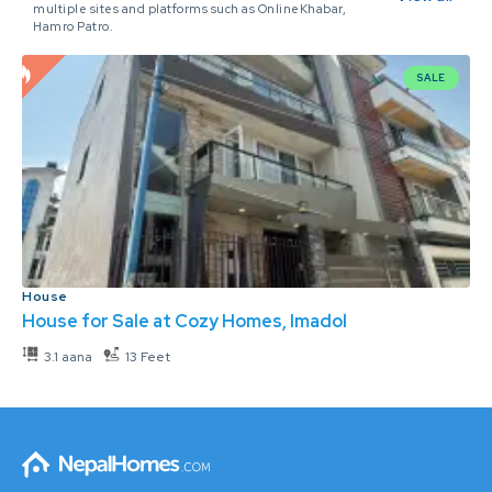
multiple sites and platforms such as OnlineKhabar,
Hamro Patro.
SALE
House
House for Sale at Cozy Homes, Imadol
3.1 aana
13 Feet