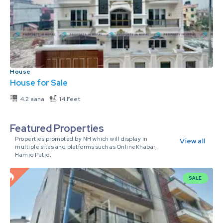
House
House for Sale
4.2 aana
14 Feet
Featured Properties
Properties promoted by NH which will display in
View all
multiple sites and platforms such as OnlineKhabar,
Hamro Patro.
SALE