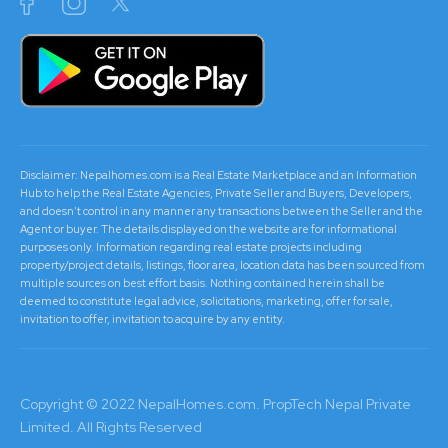
Disclaimer: Nepalhomes.com is a Real Estate Marketplace and an Information
Hub to help the Real Estate Agencies, Private Seller and Buyers, Developers,
and doesn't control in any manner any transactions between the Seller and the
Agent or buyer. The details displayed on the website are for informational
purposes only. Information regarding real estate projects including
property/project details, listings, floor area, location data has been sourced from
multiple sources on best effort basis. Nothing contained herein shall be
deemed to constitute legal advice, solicitations, marketing, offer for sale,
invitation to offer, invitation to acquire by any entity.
Copyright © 2022 NepalHomes.com. PropTech Nepal Private
Limited. All Rights Reserved