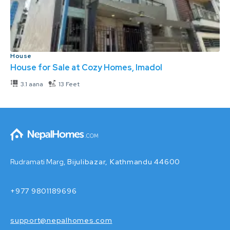
House
House for Sale at Cozy Homes, Imadol
3.1 aana
13 Feet
Rudramati Marg,
Bijulibazar, Kathmandu 44600
+977 9801189696
support@nepalhomes.com