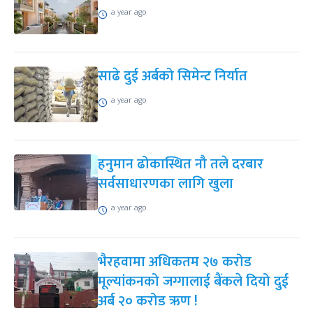
a year ago
साढे दुई अर्बको सिमेन्ट निर्यात
a year ago
हनुमान ढोकास्थित नौ तले दरबार
सर्वसाधारणका लागि खुला
a year ago
भैरहवामा अधिकतम २७ करोड
मूल्यांकनको जग्गालाई बैंकले दियो दुई
अर्ब २० करोड ऋण !